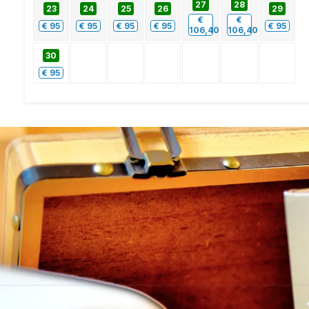
27
28
23
24
25
26
29
€
€
€
95
€
95
€
95
€
95
€
95
106,40
106,40
30
€
95