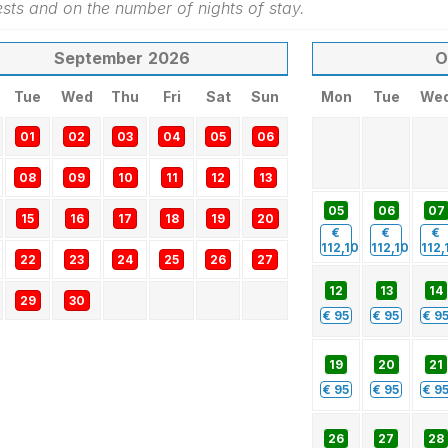
ts and on the number of nights of stay.
September
2026
O
Tue
Wed
Thu
Fri
Sat
Sun
Mon
Tue
We
01
02
03
04
05
06
08
09
10
11
12
13
05
06
07
15
16
17
18
19
20
€
€
€
112,10
112,10
112,
22
23
24
25
26
27
12
13
14
29
30
€
95
€
95
€
9
19
20
21
€
95
€
95
€
9
26
27
28