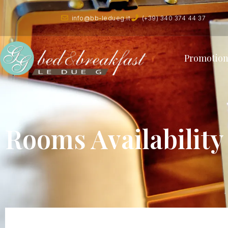
info@bb-ledueg.it
(+39) 340 374 44 37
Promotion
Rooms Availability