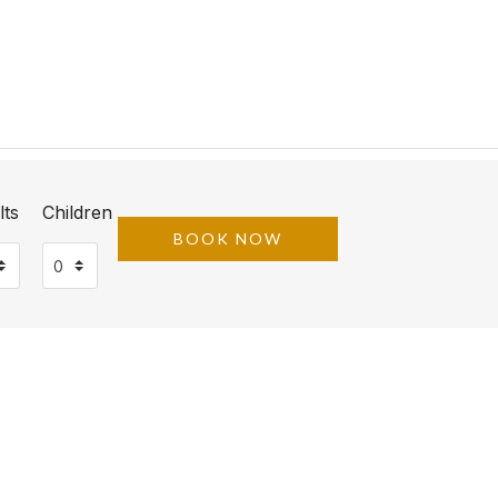
lts
Children