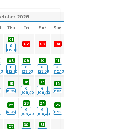
ctober
2026
d
Thu
Fri
Sat
Sun
01
02
03
04
€
112,10
08
09
10
11
€
€
€
€
10
112,10
123,50
123,50
112,10
16
17
15
18
€
€
5
€
95
€
95
106,40
106,40
23
24
22
25
€
€
5
€
95
€
95
106,40
106,40
30
31
29