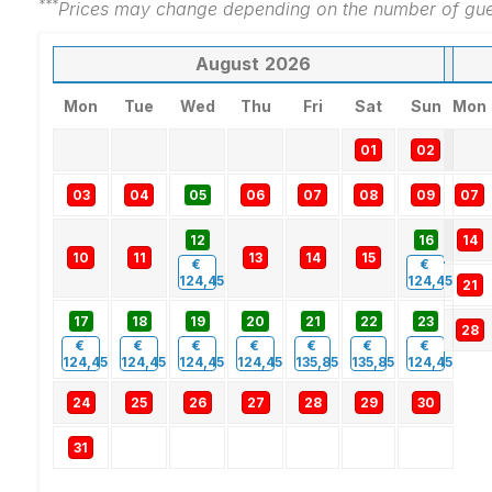
***
Prices may change depending on the number of gues
August
2026
Mon
Tue
Wed
Thu
Fri
Sat
Sun
Mon
01
02
03
04
05
06
07
08
09
07
12
16
14
10
11
13
14
15
€
€
124,45
124,45
21
17
18
19
20
21
22
23
28
€
€
€
€
€
€
€
124,45
124,45
124,45
124,45
135,85
135,85
124,45
24
25
26
27
28
29
30
31