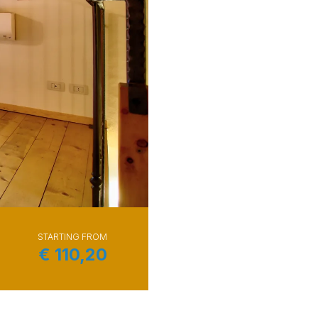
STARTING FROM
€
110,20